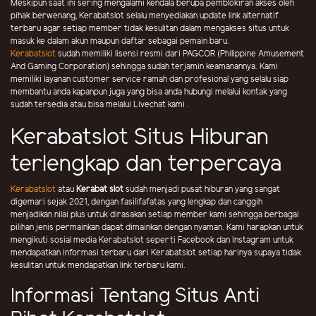
Meskipun saat ini sering mengalami kendala berupa pemblokiran akses oleh
pihak berwenang, Kerabatslot selalu menyediakan update link alternatif
terbaru agar setiap member tidak kesulitan dalam mengakses situs untuk
masuk ke dalam akun maupun daftar sebagai pemain baru.
Kerabatslot
sudah memiliki lisensi resmi dari PAGCOR (Philippine Amusement
And Gaming Corporation) sehingga sudah terjamin keamanannya. Kami
memiliki layanan customer service ramah dan profesional yang selalu siap
membantu anda kapanpun juga yang bisa anda hubungi melalui kontak yang
sudah tersedia atau bisa melalui Livechat kami .
Kerabatslot Situs Hiburan
terlengkap dan terpercaya
Kerabatslot
atau
Kerabat slot
sudah menjadi pusat hiburan yang sangat
digemari sejak 2021, dengan fasilifafatas yang lengkap dan canggih
menjadikan nilai plus untuk dirasakan setiap member kami sehingga berbagai
pilihan jenis permainkan dapat dimainkan dengan nyaman. Kami harapkan untuk
mengikuti sosial media Kerabatslot seperti Facebook dan Instagram untuk
mendapatkan informasi terbaru dari Kerabatslot setiap harinya supaya tidak
kesulitan untuk mendapatkan link terbaru kami.
Informasi Tentang Situs Anti