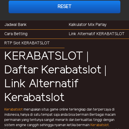
RESET
Jadwal Bank
Kalkulator Mix Parlay
Cara Betting
Link Alternatif KERABATSLOT
RTP Slot KERABATSLOT
KERABATSLOT |
Daftar Kerabatslot |
Link Alternatif
Kerabatslot
Kerabatslot
merupakan situs game online terlengkap dan terpercaya di
indonesia, hanya di satu tempat saja anda bisa bermain Berbagai macam
permainan yang tentunya sangat menarik dan berkualitas tinggi dengan
sistem engine canggih sehingga nyaman ketika bermain
Kerabatslot.